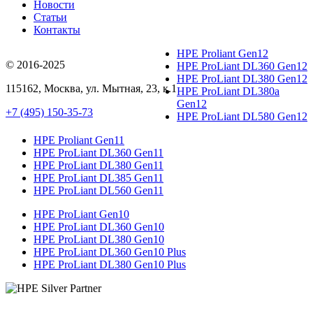
Новости
Статьи
Контакты
HPE Proliant Gen12
© 2016-2025
HPE ProLiant DL360 Gen12
HPE ProLiant DL380 Gen12
115162
,
Москва
, ул.
Мытная, 23
, к.1
HPE ProLiant DL380a
Gen12
+7 (495) 150-35-73
HPE ProLiant DL580 Gen12
HPE Proliant Gen11
HPE ProLiant DL360 Gen11
HPE ProLiant DL380 Gen11
HPE ProLiant DL385 Gen11
HPE ProLiant DL560 Gen11
HPE ProLiant Gen10
HPE ProLiant DL360 Gen10
HPE ProLiant DL380 Gen10
HPE ProLiant DL360 Gen10 Plus
HPE ProLiant DL380 Gen10 Plus