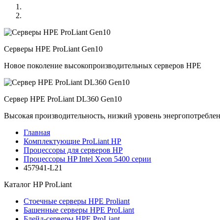
Серверы HPE ProLiant Gen10
Новое поколение высокопроизводительных серверов HPE
Сервер HPE ProLiant DL360 Gen10
Высокая производительность, низкий уровень энергопотребле
Главная
Комплектующие ProLiant HP
Процессоры для серверов HP
Процессоры HP Intel Xeon 5400 серии
457941-L21
Каталог
HP ProLiant
Стоечные серверы HPE Proliant
Башенные серверы HPE ProLiant
Блейд-серверы HPE ProLiant