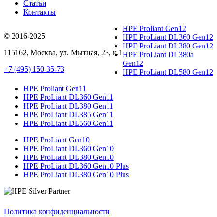
Статьи
Контакты
HPE Proliant Gen12
© 2016-2025
HPE ProLiant DL360 Gen12
HPE ProLiant DL380 Gen12
115162
,
Москва
, ул.
Мытная, 23
, к.1
HPE ProLiant DL380a
Gen12
+7 (495) 150-35-73
HPE ProLiant DL580 Gen12
HPE Proliant Gen11
HPE ProLiant DL360 Gen11
HPE ProLiant DL380 Gen11
HPE ProLiant DL385 Gen11
HPE ProLiant DL560 Gen11
HPE ProLiant Gen10
HPE ProLiant DL360 Gen10
HPE ProLiant DL380 Gen10
HPE ProLiant DL360 Gen10 Plus
HPE ProLiant DL380 Gen10 Plus
Политика конфиденциальности