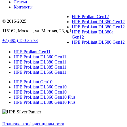
Статьи
Контакты
HPE Proliant Gen12
© 2016-2025
HPE ProLiant DL360 Gen12
HPE ProLiant DL380 Gen12
115162
,
Москва
, ул.
Мытная, 23
, к.1
HPE ProLiant DL380a
Gen12
+7 (495) 150-35-73
HPE ProLiant DL580 Gen12
HPE Proliant Gen11
HPE ProLiant DL360 Gen11
HPE ProLiant DL380 Gen11
HPE ProLiant DL385 Gen11
HPE ProLiant DL560 Gen11
HPE ProLiant Gen10
HPE ProLiant DL360 Gen10
HPE ProLiant DL380 Gen10
HPE ProLiant DL360 Gen10 Plus
HPE ProLiant DL380 Gen10 Plus
Политика конфиденциальности