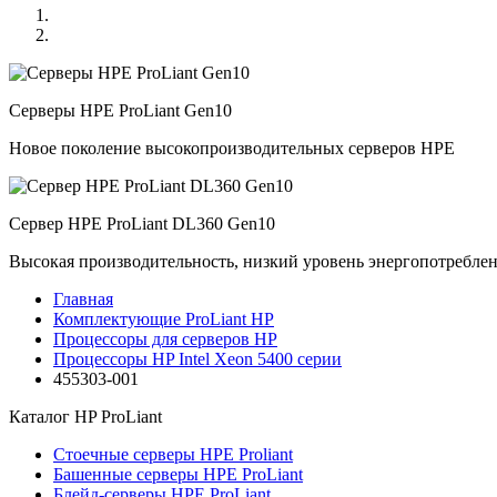
Серверы HPE ProLiant Gen10
Новое поколение высокопроизводительных серверов HPE
Сервер HPE ProLiant DL360 Gen10
Высокая производительность, низкий уровень энергопотребле
Главная
Комплектующие ProLiant HP
Процессоры для серверов HP
Процессоры HP Intel Xeon 5400 серии
455303-001
Каталог
HP ProLiant
Стоечные серверы HPE Proliant
Башенные серверы HPE ProLiant
Блейд-серверы HPE ProLiant