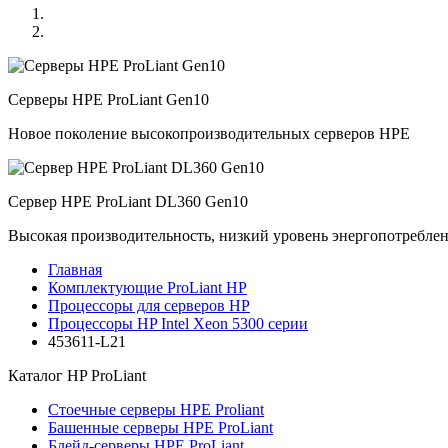
Серверы HPE ProLiant Gen10
Новое поколение высокопроизводительных серверов HPE
Сервер HPE ProLiant DL360 Gen10
Высокая производительность, низкий уровень энергопотребле
Главная
Комплектующие ProLiant HP
Процессоры для серверов HP
Процессоры HP Intel Xeon 5300 серии
453611-L21
Каталог
HP ProLiant
Стоечные серверы HPE Proliant
Башенные серверы HPE ProLiant
Блейд-серверы HPE ProLiant