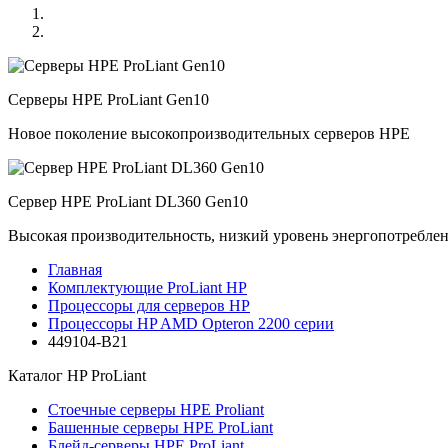
Серверы HPE ProLiant Gen10
Новое поколение высокопроизводительных серверов HPE
Сервер HPE ProLiant DL360 Gen10
Высокая производительность, низкий уровень энергопотребле
Главная
Комплектующие ProLiant HP
Процессоры для серверов HP
Процессоры HP AMD Opteron 2200 серии
449104-B21
Каталог
HP ProLiant
Стоечные серверы HPE Proliant
Башенные серверы HPE ProLiant
Блейд-серверы HPE ProLiant