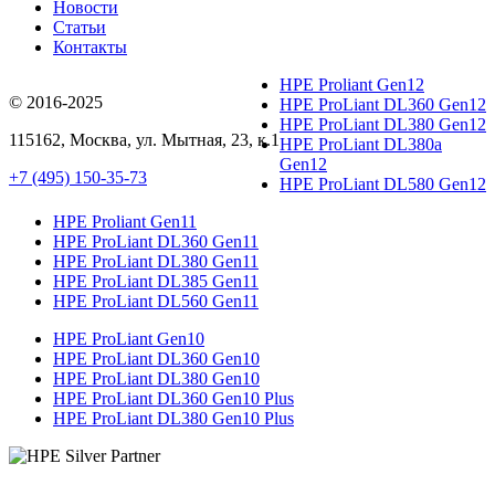
Новости
Статьи
Контакты
HPE Proliant Gen12
© 2016-2025
HPE ProLiant DL360 Gen12
HPE ProLiant DL380 Gen12
115162
,
Москва
, ул.
Мытная, 23
, к.1
HPE ProLiant DL380a
Gen12
+7 (495) 150-35-73
HPE ProLiant DL580 Gen12
HPE Proliant Gen11
HPE ProLiant DL360 Gen11
HPE ProLiant DL380 Gen11
HPE ProLiant DL385 Gen11
HPE ProLiant DL560 Gen11
HPE ProLiant Gen10
HPE ProLiant DL360 Gen10
HPE ProLiant DL380 Gen10
HPE ProLiant DL360 Gen10 Plus
HPE ProLiant DL380 Gen10 Plus