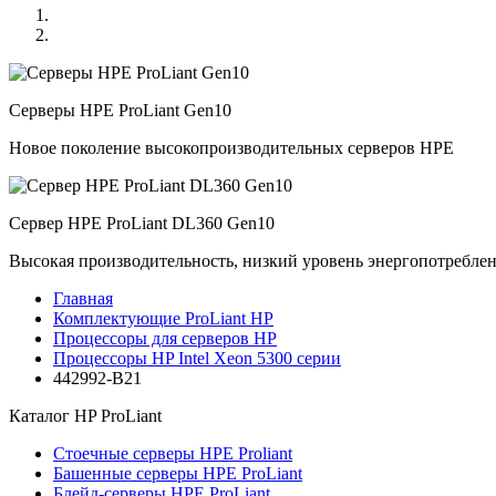
Серверы HPE ProLiant Gen10
Новое поколение высокопроизводительных серверов HPE
Сервер HPE ProLiant DL360 Gen10
Высокая производительность, низкий уровень энергопотребле
Главная
Комплектующие ProLiant HP
Процессоры для серверов HP
Процессоры HP Intel Xeon 5300 серии
442992-B21
Каталог
HP ProLiant
Стоечные серверы HPE Proliant
Башенные серверы HPE ProLiant
Блейд-серверы HPE ProLiant