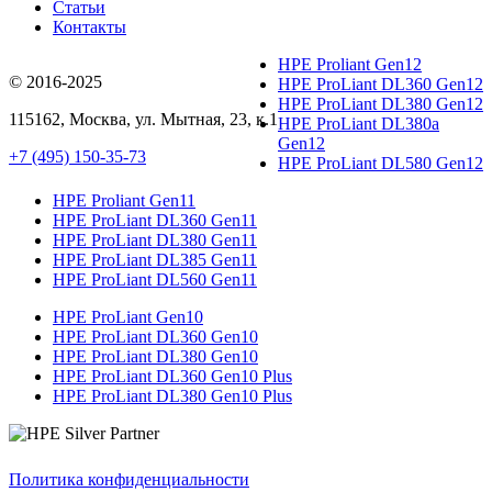
Статьи
Контакты
HPE Proliant Gen12
© 2016-2025
HPE ProLiant DL360 Gen12
HPE ProLiant DL380 Gen12
115162
,
Москва
, ул.
Мытная, 23
, к.1
HPE ProLiant DL380a
Gen12
+7 (495) 150-35-73
HPE ProLiant DL580 Gen12
HPE Proliant Gen11
HPE ProLiant DL360 Gen11
HPE ProLiant DL380 Gen11
HPE ProLiant DL385 Gen11
HPE ProLiant DL560 Gen11
HPE ProLiant Gen10
HPE ProLiant DL360 Gen10
HPE ProLiant DL380 Gen10
HPE ProLiant DL360 Gen10 Plus
HPE ProLiant DL380 Gen10 Plus
Политика конфиденциальности