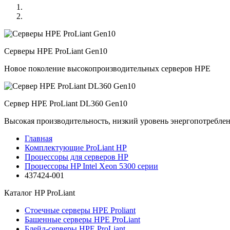
Серверы HPE ProLiant Gen10
Новое поколение высокопроизводительных серверов HPE
Сервер HPE ProLiant DL360 Gen10
Высокая производительность, низкий уровень энергопотребле
Главная
Комплектующие ProLiant HP
Процессоры для серверов HP
Процессоры HP Intel Xeon 5300 серии
437424-001
Каталог
HP ProLiant
Стоечные серверы HPE Proliant
Башенные серверы HPE ProLiant
Блейд-серверы HPE ProLiant