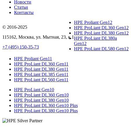
Новости
Статьи
Контакты
HPE Proliant Gen12
© 2016-2025
HPE ProLiant DL360 Gen12
HPE ProLiant DL380 Gen12
115162
,
Москва
, ул.
Мытная, 23
, к.1
HPE ProLiant DL380a
Gen12
+7 (495) 150-35-73
HPE ProLiant DL580 Gen12
HPE Proliant Gen11
HPE ProLiant DL360 Gen11
HPE ProLiant DL380 Gen11
HPE ProLiant DL385 Gen11
HPE ProLiant DL560 Gen11
HPE ProLiant Gen10
HPE ProLiant DL360 Gen10
HPE ProLiant DL380 Gen10
HPE ProLiant DL360 Gen10 Plus
HPE ProLiant DL380 Gen10 Plus