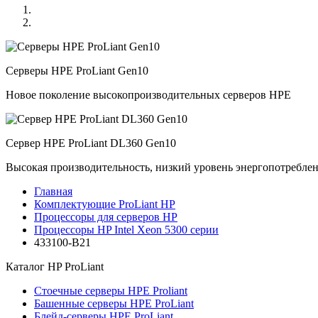
Серверы HPE ProLiant Gen10
Новое поколение высокопроизводительных серверов HPE
Сервер HPE ProLiant DL360 Gen10
Высокая производительность, низкий уровень энергопотребле
Главная
Комплектующие ProLiant HP
Процессоры для серверов HP
Процессоры HP Intel Xeon 5300 серии
433100-B21
Каталог
HP ProLiant
Стоечные серверы HPE Proliant
Башенные серверы HPE ProLiant
Блейд-серверы HPE ProLiant