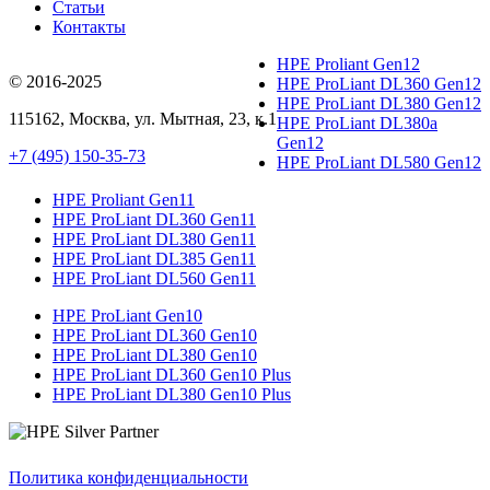
Статьи
Контакты
HPE Proliant Gen12
© 2016-2025
HPE ProLiant DL360 Gen12
HPE ProLiant DL380 Gen12
115162
,
Москва
, ул.
Мытная, 23
, к.1
HPE ProLiant DL380a
Gen12
+7 (495) 150-35-73
HPE ProLiant DL580 Gen12
HPE Proliant Gen11
HPE ProLiant DL360 Gen11
HPE ProLiant DL380 Gen11
HPE ProLiant DL385 Gen11
HPE ProLiant DL560 Gen11
HPE ProLiant Gen10
HPE ProLiant DL360 Gen10
HPE ProLiant DL380 Gen10
HPE ProLiant DL360 Gen10 Plus
HPE ProLiant DL380 Gen10 Plus
Политика конфиденциальности