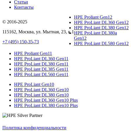
Статьи
Контакты
HPE Proliant Gen12
© 2016-2025
HPE ProLiant DL360 Gen12
HPE ProLiant DL380 Gen12
115162
,
Москва
, ул.
Мытная, 23
, к.1
HPE ProLiant DL380a
Gen12
+7 (495) 150-35-73
HPE ProLiant DL580 Gen12
HPE Proliant Gen11
HPE ProLiant DL360 Gen11
HPE ProLiant DL380 Gen11
HPE ProLiant DL385 Gen11
HPE ProLiant DL560 Gen11
HPE ProLiant Gen10
HPE ProLiant DL360 Gen10
HPE ProLiant DL380 Gen10
HPE ProLiant DL360 Gen10 Plus
HPE ProLiant DL380 Gen10 Plus
Политика конфиденциальности