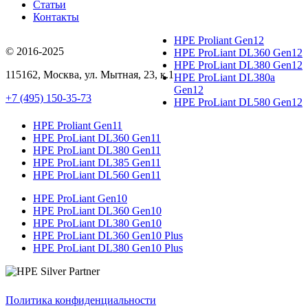
Статьи
Контакты
HPE Proliant Gen12
© 2016-2025
HPE ProLiant DL360 Gen12
HPE ProLiant DL380 Gen12
115162
,
Москва
, ул.
Мытная, 23
, к.1
HPE ProLiant DL380a
Gen12
+7 (495) 150-35-73
HPE ProLiant DL580 Gen12
HPE Proliant Gen11
HPE ProLiant DL360 Gen11
HPE ProLiant DL380 Gen11
HPE ProLiant DL385 Gen11
HPE ProLiant DL560 Gen11
HPE ProLiant Gen10
HPE ProLiant DL360 Gen10
HPE ProLiant DL380 Gen10
HPE ProLiant DL360 Gen10 Plus
HPE ProLiant DL380 Gen10 Plus
Политика конфиденциальности