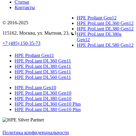
Статьи
Контакты
HPE Proliant Gen12
© 2016-2025
HPE ProLiant DL360 Gen12
HPE ProLiant DL380 Gen12
115162
,
Москва
, ул.
Мытная, 23
, к.1
HPE ProLiant DL380a
Gen12
+7 (495) 150-35-73
HPE ProLiant DL580 Gen12
HPE Proliant Gen11
HPE ProLiant DL360 Gen11
HPE ProLiant DL380 Gen11
HPE ProLiant DL385 Gen11
HPE ProLiant DL560 Gen11
HPE ProLiant Gen10
HPE ProLiant DL360 Gen10
HPE ProLiant DL380 Gen10
HPE ProLiant DL360 Gen10 Plus
HPE ProLiant DL380 Gen10 Plus
Политика конфиденциальности