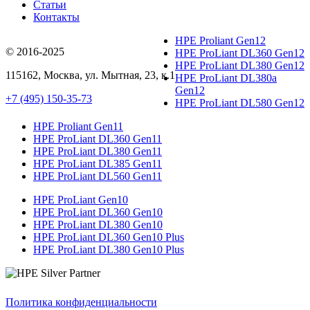
Статьи
Контакты
HPE Proliant Gen12
© 2016-2025
HPE ProLiant DL360 Gen12
HPE ProLiant DL380 Gen12
115162
,
Москва
, ул.
Мытная, 23
, к.1
HPE ProLiant DL380a
Gen12
+7 (495) 150-35-73
HPE ProLiant DL580 Gen12
HPE Proliant Gen11
HPE ProLiant DL360 Gen11
HPE ProLiant DL380 Gen11
HPE ProLiant DL385 Gen11
HPE ProLiant DL560 Gen11
HPE ProLiant Gen10
HPE ProLiant DL360 Gen10
HPE ProLiant DL380 Gen10
HPE ProLiant DL360 Gen10 Plus
HPE ProLiant DL380 Gen10 Plus
Политика конфиденциальности