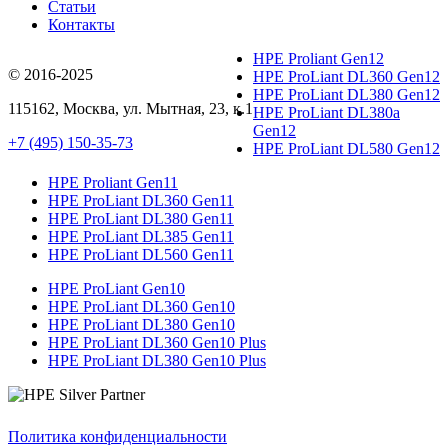
Статьи
Контакты
HPE Proliant Gen12
© 2016-2025
HPE ProLiant DL360 Gen12
HPE ProLiant DL380 Gen12
115162
,
Москва
, ул.
Мытная, 23
, к.1
HPE ProLiant DL380a
Gen12
+7 (495) 150-35-73
HPE ProLiant DL580 Gen12
HPE Proliant Gen11
HPE ProLiant DL360 Gen11
HPE ProLiant DL380 Gen11
HPE ProLiant DL385 Gen11
HPE ProLiant DL560 Gen11
HPE ProLiant Gen10
HPE ProLiant DL360 Gen10
HPE ProLiant DL380 Gen10
HPE ProLiant DL360 Gen10 Plus
HPE ProLiant DL380 Gen10 Plus
Политика конфиденциальности