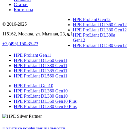
Статьи
Контакты
HPE Proliant Gen12
© 2016-2025
HPE ProLiant DL360 Gen12
HPE ProLiant DL380 Gen12
115162
,
Москва
, ул.
Мытная, 23
, к.1
HPE ProLiant DL380a
Gen12
+7 (495) 150-35-73
HPE ProLiant DL580 Gen12
HPE Proliant Gen11
HPE ProLiant DL360 Gen11
HPE ProLiant DL380 Gen11
HPE ProLiant DL385 Gen11
HPE ProLiant DL560 Gen11
HPE ProLiant Gen10
HPE ProLiant DL360 Gen10
HPE ProLiant DL380 Gen10
HPE ProLiant DL360 Gen10 Plus
HPE ProLiant DL380 Gen10 Plus
Политика конфиденциальности