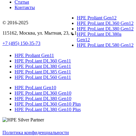
Статьи
Контакты
HPE Proliant Gen12
© 2016-2025
HPE ProLiant DL360 Gen12
HPE ProLiant DL380 Gen12
115162
,
Москва
, ул.
Мытная, 23
, к.1
HPE ProLiant DL380a
Gen12
+7 (495) 150-35-73
HPE ProLiant DL580 Gen12
HPE Proliant Gen11
HPE ProLiant DL360 Gen11
HPE ProLiant DL380 Gen11
HPE ProLiant DL385 Gen11
HPE ProLiant DL560 Gen11
HPE ProLiant Gen10
HPE ProLiant DL360 Gen10
HPE ProLiant DL380 Gen10
HPE ProLiant DL360 Gen10 Plus
HPE ProLiant DL380 Gen10 Plus
Политика конфиденциальности