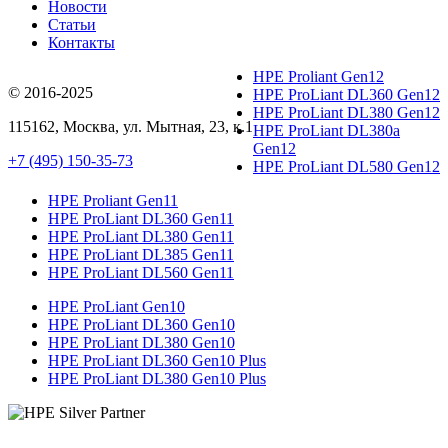
Новости
Статьи
Контакты
HPE Proliant Gen12
© 2016-2025
HPE ProLiant DL360 Gen12
HPE ProLiant DL380 Gen12
115162
,
Москва
, ул.
Мытная, 23
, к.1
HPE ProLiant DL380a
Gen12
+7 (495) 150-35-73
HPE ProLiant DL580 Gen12
HPE Proliant Gen11
HPE ProLiant DL360 Gen11
HPE ProLiant DL380 Gen11
HPE ProLiant DL385 Gen11
HPE ProLiant DL560 Gen11
HPE ProLiant Gen10
HPE ProLiant DL360 Gen10
HPE ProLiant DL380 Gen10
HPE ProLiant DL360 Gen10 Plus
HPE ProLiant DL380 Gen10 Plus