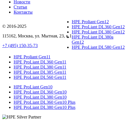
Новости
Статьи
Контакты
HPE Proliant Gen12
© 2016-2025
HPE ProLiant DL360 Gen12
HPE ProLiant DL380 Gen12
115162
,
Москва
, ул.
Мытная, 23
, к.1
HPE ProLiant DL380a
Gen12
+7 (495) 150-35-73
HPE ProLiant DL580 Gen12
HPE Proliant Gen11
HPE ProLiant DL360 Gen11
HPE ProLiant DL380 Gen11
HPE ProLiant DL385 Gen11
HPE ProLiant DL560 Gen11
HPE ProLiant Gen10
HPE ProLiant DL360 Gen10
HPE ProLiant DL380 Gen10
HPE ProLiant DL360 Gen10 Plus
HPE ProLiant DL380 Gen10 Plus