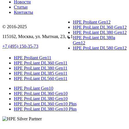
Новости
Статьи
Контакты
HPE Proliant Gen12
© 2016-2025
HPE ProLiant DL360 Gen12
HPE ProLiant DL380 Gen12
115162
,
Москва
, ул.
Мытная, 23
, к.1
HPE ProLiant DL380a
Gen12
+7 (495) 150-35-73
HPE ProLiant DL580 Gen12
HPE Proliant Gen11
HPE ProLiant DL360 Gen11
HPE ProLiant DL380 Gen11
HPE ProLiant DL385 Gen11
HPE ProLiant DL560 Gen11
HPE ProLiant Gen10
HPE ProLiant DL360 Gen10
HPE ProLiant DL380 Gen10
HPE ProLiant DL360 Gen10 Plus
HPE ProLiant DL380 Gen10 Plus