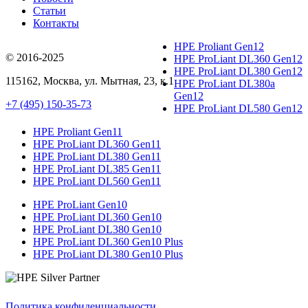
Статьи
Контакты
HPE Proliant Gen12
© 2016-2025
HPE ProLiant DL360 Gen12
HPE ProLiant DL380 Gen12
115162
,
Москва
, ул.
Мытная, 23
, к.1
HPE ProLiant DL380a
Gen12
+7 (495) 150-35-73
HPE ProLiant DL580 Gen12
HPE Proliant Gen11
HPE ProLiant DL360 Gen11
HPE ProLiant DL380 Gen11
HPE ProLiant DL385 Gen11
HPE ProLiant DL560 Gen11
HPE ProLiant Gen10
HPE ProLiant DL360 Gen10
HPE ProLiant DL380 Gen10
HPE ProLiant DL360 Gen10 Plus
HPE ProLiant DL380 Gen10 Plus
Политика конфиденциальности