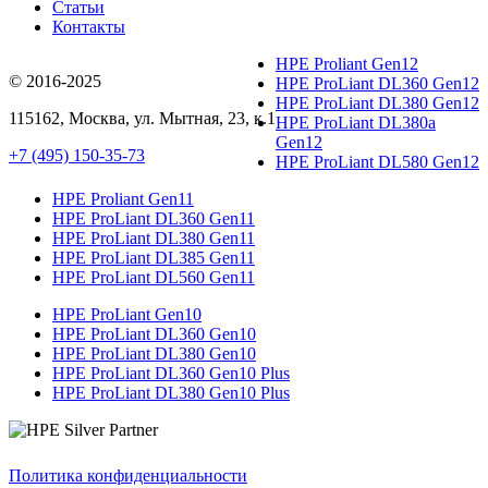
Статьи
Контакты
HPE Proliant Gen12
© 2016-2025
HPE ProLiant DL360 Gen12
HPE ProLiant DL380 Gen12
115162
,
Москва
, ул.
Мытная, 23
, к.1
HPE ProLiant DL380a
Gen12
+7 (495) 150-35-73
HPE ProLiant DL580 Gen12
HPE Proliant Gen11
HPE ProLiant DL360 Gen11
HPE ProLiant DL380 Gen11
HPE ProLiant DL385 Gen11
HPE ProLiant DL560 Gen11
HPE ProLiant Gen10
HPE ProLiant DL360 Gen10
HPE ProLiant DL380 Gen10
HPE ProLiant DL360 Gen10 Plus
HPE ProLiant DL380 Gen10 Plus
Политика конфиденциальности