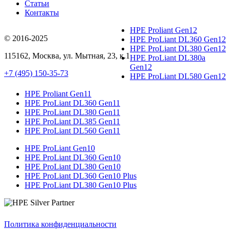
Статьи
Контакты
HPE Proliant Gen12
© 2016-2025
HPE ProLiant DL360 Gen12
HPE ProLiant DL380 Gen12
115162
,
Москва
, ул.
Мытная, 23
, к.1
HPE ProLiant DL380a
Gen12
+7 (495) 150-35-73
HPE ProLiant DL580 Gen12
HPE Proliant Gen11
HPE ProLiant DL360 Gen11
HPE ProLiant DL380 Gen11
HPE ProLiant DL385 Gen11
HPE ProLiant DL560 Gen11
HPE ProLiant Gen10
HPE ProLiant DL360 Gen10
HPE ProLiant DL380 Gen10
HPE ProLiant DL360 Gen10 Plus
HPE ProLiant DL380 Gen10 Plus
Политика конфиденциальности