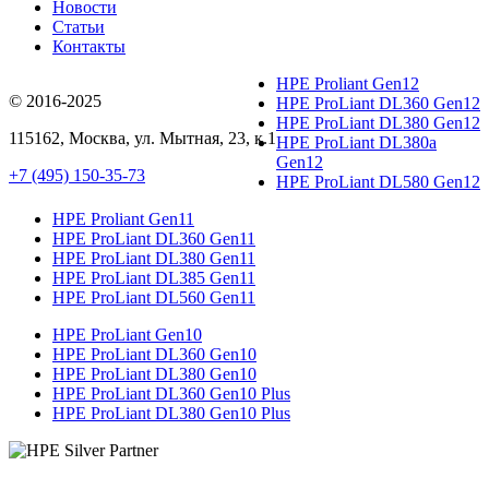
Новости
Статьи
Контакты
HPE Proliant Gen12
© 2016-2025
HPE ProLiant DL360 Gen12
HPE ProLiant DL380 Gen12
115162
,
Москва
, ул.
Мытная, 23
, к.1
HPE ProLiant DL380a
Gen12
+7 (495) 150-35-73
HPE ProLiant DL580 Gen12
HPE Proliant Gen11
HPE ProLiant DL360 Gen11
HPE ProLiant DL380 Gen11
HPE ProLiant DL385 Gen11
HPE ProLiant DL560 Gen11
HPE ProLiant Gen10
HPE ProLiant DL360 Gen10
HPE ProLiant DL380 Gen10
HPE ProLiant DL360 Gen10 Plus
HPE ProLiant DL380 Gen10 Plus