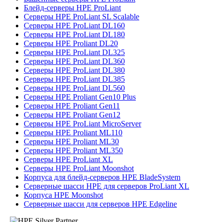
Блейд-серверы HPE ProLiant
Серверы HPE ProLiant SL Scalable
Серверы HPE ProLiant DL160
Серверы HPE ProLiant DL180
Серверы HPE Proliant DL20
Серверы HPE ProLiant DL325
Серверы HPE ProLiant DL360
Серверы HPE ProLiant DL380
Серверы HPE ProLiant DL385
Серверы HPE ProLiant DL560
Серверы HPE Proliant Gen10 Plus
Серверы HPE Proliant Gen11
Серверы HPE Proliant Gen12
Серверы HPE ProLiant MicroServer
Серверы HPE Proliant ML110
Серверы HPE Proliant ML30
Серверы HPE Proliant ML350
Серверы HPE ProLiant XL
Серверы HPE ProLiant Moonshot
Корпуса для блейд-серверов HPE BladeSystem
Серверные шасси HPE для серверов ProLiant XL
Корпуса HPE Moonshot
Серверные шасси для серверов HPE Edgeline