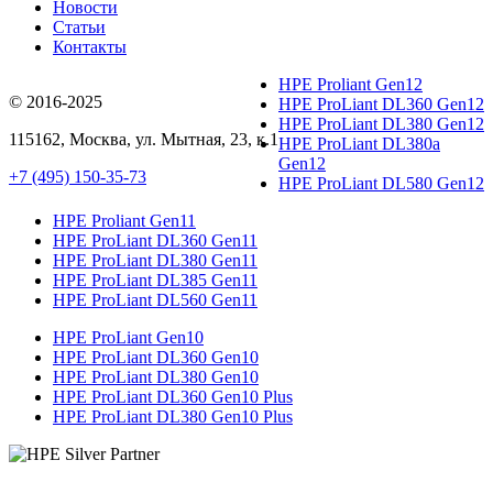
Новости
Статьи
Контакты
HPE Proliant Gen12
© 2016-2025
HPE ProLiant DL360 Gen12
HPE ProLiant DL380 Gen12
115162
,
Москва
, ул.
Мытная, 23
, к.1
HPE ProLiant DL380a
Gen12
+7 (495) 150-35-73
HPE ProLiant DL580 Gen12
HPE Proliant Gen11
HPE ProLiant DL360 Gen11
HPE ProLiant DL380 Gen11
HPE ProLiant DL385 Gen11
HPE ProLiant DL560 Gen11
HPE ProLiant Gen10
HPE ProLiant DL360 Gen10
HPE ProLiant DL380 Gen10
HPE ProLiant DL360 Gen10 Plus
HPE ProLiant DL380 Gen10 Plus