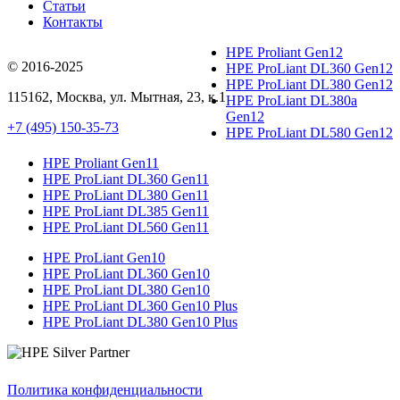
Статьи
Контакты
HPE Proliant Gen12
© 2016-2025
HPE ProLiant DL360 Gen12
HPE ProLiant DL380 Gen12
115162
,
Москва
, ул.
Мытная, 23
, к.1
HPE ProLiant DL380a
Gen12
+7 (495) 150-35-73
HPE ProLiant DL580 Gen12
HPE Proliant Gen11
HPE ProLiant DL360 Gen11
HPE ProLiant DL380 Gen11
HPE ProLiant DL385 Gen11
HPE ProLiant DL560 Gen11
HPE ProLiant Gen10
HPE ProLiant DL360 Gen10
HPE ProLiant DL380 Gen10
HPE ProLiant DL360 Gen10 Plus
HPE ProLiant DL380 Gen10 Plus
Политика конфиденциальности