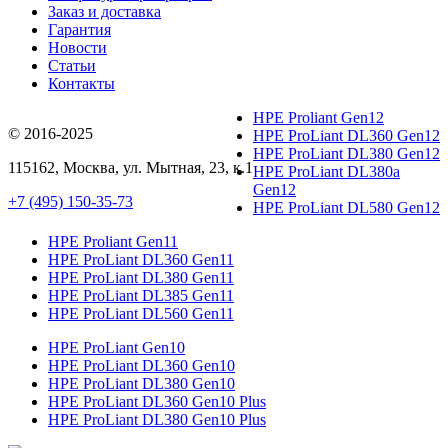
Заказ и доставка
Гарантия
Новости
Статьи
Контакты
HPE Proliant Gen12
© 2016-2025
HPE ProLiant DL360 Gen12
HPE ProLiant DL380 Gen12
115162
,
Москва
, ул.
Мытная, 23
, к.1
HPE ProLiant DL380a
Gen12
+7 (495) 150-35-73
HPE ProLiant DL580 Gen12
HPE Proliant Gen11
HPE ProLiant DL360 Gen11
HPE ProLiant DL380 Gen11
HPE ProLiant DL385 Gen11
HPE ProLiant DL560 Gen11
HPE ProLiant Gen10
HPE ProLiant DL360 Gen10
HPE ProLiant DL380 Gen10
HPE ProLiant DL360 Gen10 Plus
HPE ProLiant DL380 Gen10 Plus