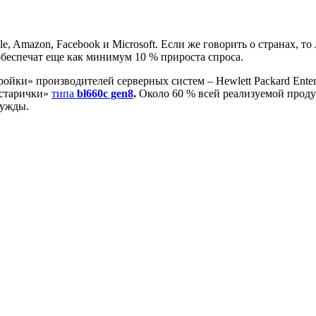
 Amazon, Facebook и Microsoft. Если же говорить о странах, то
обеспечат еще как минимум 10 % прироста спроса.
йки» производителей серверных систем – Hewlett Packard Enterp
«старички»
типа
bl660c gen8
.
Около 60 % всей реализуемой проду
нужды.