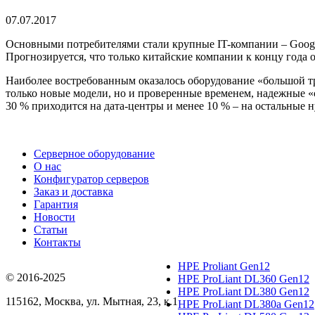
07.07.2017
Основными потребителями стали крупные IT-компании – Google,
Прогнозируется, что только китайские компании к концу года 
Наиболее востребованным оказалось оборудование «большой тро
только новые модели, но и проверенные временем, надежные 
30 % приходится на дата-центры и менее 10 % – на остальные 
Серверное оборудование
О нас
Конфигуратор серверов
Заказ и доставка
Гарантия
Новости
Статьи
Контакты
HPE Proliant Gen12
© 2016-2025
HPE ProLiant DL360 Gen12
HPE ProLiant DL380 Gen12
115162
,
Москва
, ул.
Мытная, 23
, к.1
HPE ProLiant DL380a Gen12