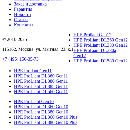
Заказ и доставка
Гарантия
Новости
Статьи
Контакты
HPE Proliant Gen12
© 2016-2025
HPE ProLiant DL360 Gen12
HPE ProLiant DL380 Gen12
115162
,
Москва
, ул.
Мытная, 23
, к.1
HPE ProLiant DL380a
Gen12
+7 (495) 150-35-73
HPE ProLiant DL580 Gen12
HPE Proliant Gen11
HPE ProLiant DL360 Gen11
HPE ProLiant DL380 Gen11
HPE ProLiant DL385 Gen11
HPE ProLiant DL560 Gen11
HPE ProLiant Gen10
HPE ProLiant DL360 Gen10
HPE ProLiant DL380 Gen10
HPE ProLiant DL360 Gen10 Plus
HPE ProLiant DL380 Gen10 Plus