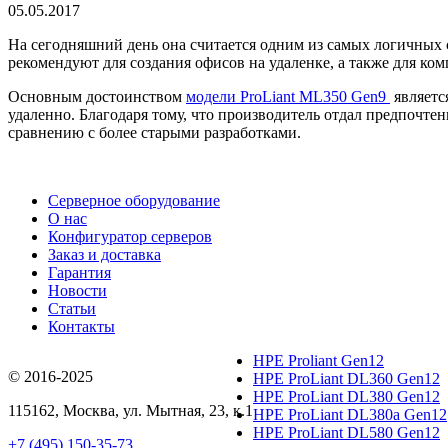
05.05.2017
На сегодняшний день она считается одним из самых логичных 
рекомендуют для создания офисов на удаленке, а также для ко
Основным достоинством
модели ProLiant ML350 Gen9
являетс
удаленно. Благодаря тому, что производитель отдал предпочт
сравнению с более старыми разработками.
Серверное оборудование
О нас
Конфигуратор серверов
Заказ и доставка
Гарантия
Новости
Статьи
Контакты
HPE Proliant Gen12
© 2016-2025
HPE ProLiant DL360 Gen12
HPE ProLiant DL380 Gen12
115162
,
Москва
, ул.
Мытная, 23
, к.1
HPE ProLiant DL380a Gen12
HPE ProLiant DL580 Gen12
+7 (495) 150-35-73