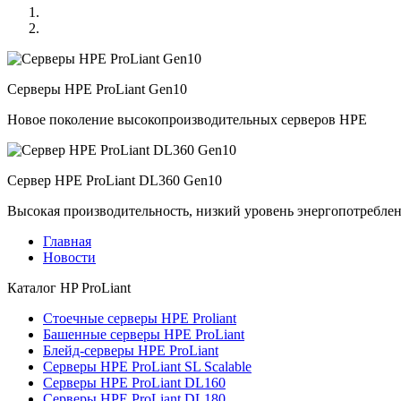
Серверы HPE ProLiant Gen10
Новое поколение высокопроизводительных серверов HPE
Сервер HPE ProLiant DL360 Gen10
Высокая производительность, низкий уровень энергопотребле
Главная
Новости
Каталог
HP ProLiant
Стоечные серверы HPE Proliant
Башенные серверы HPE ProLiant
Блейд-серверы HPE ProLiant
Серверы HPE ProLiant SL Scalable
Серверы HPE ProLiant DL160
Серверы HPE ProLiant DL180