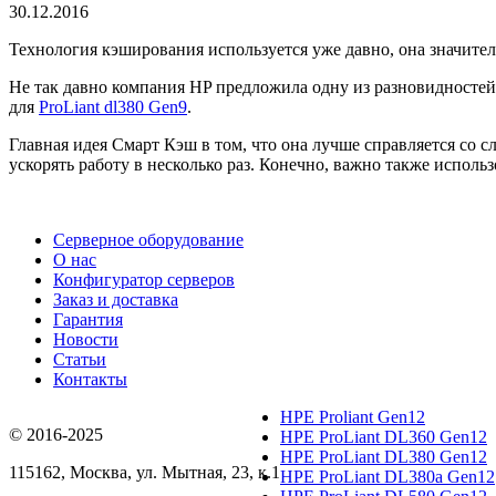
30.12.2016
Технология кэширования используется уже давно, она значител
Не так давно компания HP предложила одну из разновидностей 
для
ProLiant dl380 Gen9
.
Главная идея Смарт Кэш в том, что она лучше справляется со
ускорять работу в несколько раз. Конечно, важно также исполь
Серверное оборудование
О нас
Конфигуратор серверов
Заказ и доставка
Гарантия
Новости
Статьи
Контакты
HPE Proliant Gen12
© 2016-2025
HPE ProLiant DL360 Gen12
HPE ProLiant DL380 Gen12
115162
,
Москва
, ул.
Мытная, 23
, к.1
HPE ProLiant DL380a Gen12