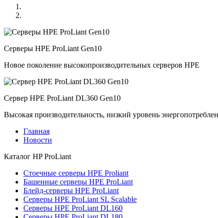
Серверы HPE ProLiant Gen10
Новое поколение высокопроизводительных серверов HPE
Сервер HPE ProLiant DL360 Gen10
Высокая производительность, низкий уровень энергопотребле
Главная
Новости
Каталог
HP ProLiant
Стоечные серверы HPE Proliant
Башенные серверы HPE ProLiant
Блейд-серверы HPE ProLiant
Серверы HPE ProLiant SL Scalable
Серверы HPE ProLiant DL160
Серверы HPE ProLiant DL180