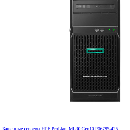
Башенные серверы HPE ProLiant ML30 Gen10
P06785-425