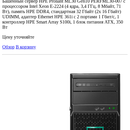
Башенный сервер HPE Proliant ML30 Gen10 PERFML30-007 с
процессором Intel Xeon E-2224 (4 ядра, 3,4 ГГц, 8 Мбайт, 71
Вт), память HPE DDR4, стандартная 32 Гбайт (2x 16 Гбайт)
UDIMM, адаптер Ethernet HPE 361i с 2 портами 1 Гбит/с, 1
контроллер HPE Smart Array S100i, 1 блок питания ATX, 350
Вт
Цену уточняйте
Обзор
В корзину