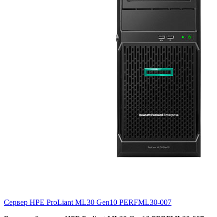
Сервер HPE ProLiant ML30 Gen10
PERFML30-007