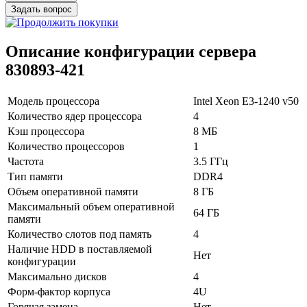
Задать вопрос
Описание конфигурации сервера
830893-421
Модель процессора
Intel Xeon E3-1240 v50
Количество ядер процессора
4
Кэш процессора
8 МБ
В корзину
Количество процессоров
1
Оплата и доставка
Частота
3.5 ГГц
Тип памяти
DDR4
Объем оперативной памяти
8 ГБ
Максимальный объем оперативной
64 ГБ
памяти
Количество слотов под память
4
Наличие HDD в поставляемой
Нет
конфигурации
Максимально дисков
4
Форм-фактор корпуса
4U
Горячая замена
Нет