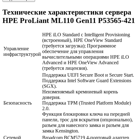
Технические характеристики сервера
HPE ProLiant ML110 Gen11 P53565-421
HPE iLO Standard с Intelligent Provisioning
(встроенный), HPE OneView Standard
(требуется загрузка); Программное
Управление
обеспечение для управления
инфраструктурой
В корзину
вычислительными операциями HPE iLO
Оплата и доставка
Advanced и HPE OneView Advanced
(требуется лицензия).
Поддержка UEFI Secure Boot и Secure Start.
Поддержка Intel Software Guard Extensions
(SGX).
Неизменяемый кремниевый корень
доверия.
Безопасность
Поддержка TPM (Trusted Platform Module)
2.0.
Функция блокировки ключа на передней
панели, трос для вскрытия (опционально),
разъем для навесного замка и разъем для
замка Kensington.
Сетевой
Broadcom BCM5719 4-портовый адаптер