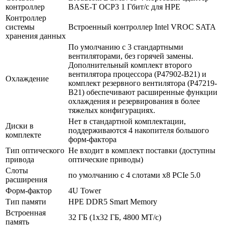
контроллер
BASE-T OCP3 1 Гбит/с для HPE
Контроллер
системы
Встроенный контроллер Intel VROC SATA
хранения данных
По умолчанию с 3 стандартными
вентиляторами, без горячей замены.
Дополнительный комплект второго
вентилятора процессора (P47902-B21) и
Охлаждение
комплект резервного вентилятора (P47219-
B21) обеспечивают расширенные функции
охлаждения и резервирования в более
тяжелых конфигурациях.
Нет в стандартной комплектации,
Диски в
поддерживаются 4 накопителя большого
комплекте
форм-фактора
Тип оптического
Не входит в комплект поставки (доступны
привода
оптические приводы)
Слоты
по умолчанию с 4 слотами x8 PCIe 5.0
расширения
Форм-фактор
4U Tower
Тип памяти
HPE DDR5 Smart Memory
Встроенная
32 ГБ (1x32 ГБ, 4800 МТ/с)
память