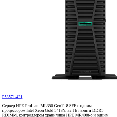
P53571-421
Сервер HPE ProLiant ML350 Gen11 8 SFF с одним
процессором Intel Xeon Gold 5418Y, 32 ГБ памяти DDR5
RDIMM, контроллером хранилища HPE MR408i-o и одним