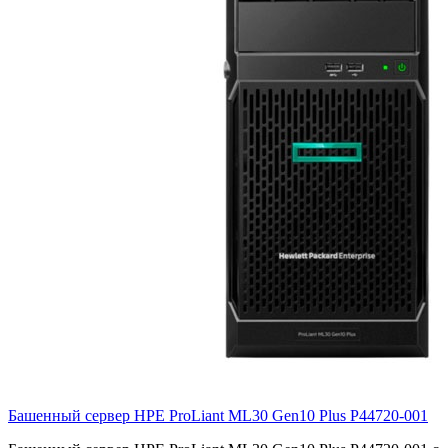
Башенный сервер HPE ProLiant ML30 Gen10 Plus
P44720-001