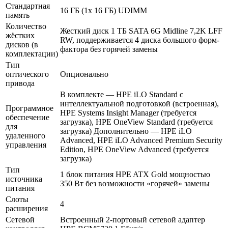
Стандартная
16 ГБ (1x 16 ГБ) UDIMM
память
Количество
Жесткий диск 1 ТБ SATA 6G Midline 7,2K LFF
жёстких
RW, поддерживается 4 диска большого форм-
дисков (в
фактора без горячей замены
комплектации)
Тип
оптического
Опционально
привода
В комплекте — HPE iLO Standard с
интеллектуальной подготовкой (встроенная),
Программное
HPE Systems Insight Manager (требуется
обеспечение
загрузка), HPE OneView Standard (требуется
для
загрузка) Дополнительно — HPE iLO
удаленного
Advanced, HPE iLO Advanced Premium Security
управления
Edition, HPE OneView Advanced (требуется
загрузка)
Тип
1 блок питания HPE ATX Gold мощностью
источника
350 Вт без возможности «горячей» замены
питания
Слоты
4
расширения
Сетевой
Встроенный 2-портовый сетевой адаптер