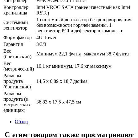
контроллер
HPE BCM5720 1 Гбит/с
Контроллер
Intel VROC SATA (ранее известный как Intel
хранилища
RSTe)
1 системный вентилятор без резервирования
Системный
без возможности горячей замены. 1
вентилятор
вентилятор PCI и дефлектор в комплекте
Форм-фактор
4U Tower
Гарантия
3/3/3
Вес
Минимум 22,1 фунта, максимум 38,7 фунта
(британский)
Вес
10,1 кг минимум, 17,6 кг максимум
(метрический)
Размеры
продукта
14,5 х 6,89 х 18,7 дюйма
(британские)
Размеры
продукта (в
36,83 х 17,5 х 47,5 см
метрических
единицах)
Обзор
С этим товаром также просматривают