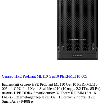
Сервер HPE ProLiant ML110 Gen10
PERFML110-005
Башенный сервер HPE ProLiant ML110 Gen10 PERFML110-
005 с 1 CPU Intel Xeon Scalable 4210 (10 ядер, 2,2 ГГц, 85 Вт),
память HPE DDR4 SmartMemory 32 Гбайт RDIMM (2 x 16
Гбайт), Ethernet-адаптер HPE 332i, 1 Гбит/с, 2 порта, HPE
Smart Array P408i-p