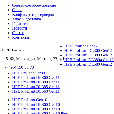
Серверное оборудование
О нас
Конфигуратор серверов
Заказ и доставка
Гарантия
Новости
Статьи
Контакты
HPE Proliant Gen12
© 2016-2025
HPE ProLiant DL360 Gen12
HPE ProLiant DL380 Gen12
115162
,
Москва
, ул.
Мытная, 23
, к.1
HPE ProLiant DL380a Gen12
HPE ProLiant DL580 Gen12
+7 (495) 150-35-73
HPE Proliant Gen11
HPE ProLiant DL360 Gen11
HPE ProLiant DL380 Gen11
HPE ProLiant DL385 Gen11
HPE ProLiant DL560 Gen11
HPE ProLiant Gen10
HPE ProLiant DL360 Gen10
HPE ProLiant DL380 Gen10
HPE ProLiant DL360 Gen10 Plus