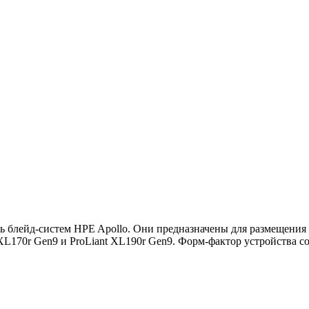
ть блейд-систем HPE Apollo. Они предназначены для размещени
L170r Gen9 и ProLiant XL190r Gen9. Форм-фактор устройства со