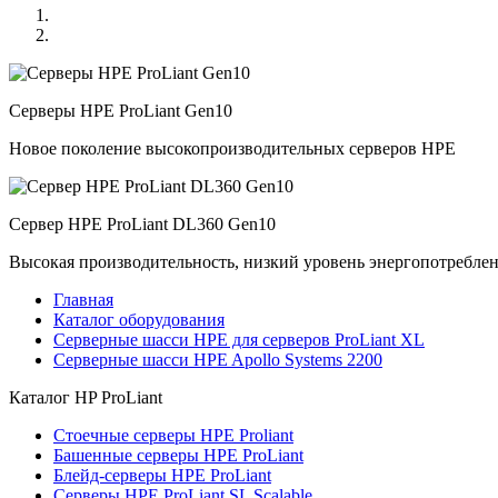
Серверы HPE ProLiant Gen10
Новое поколение высокопроизводительных серверов HPE
Сервер HPE ProLiant DL360 Gen10
Высокая производительность, низкий уровень энергопотребле
Главная
Каталог оборудования
Серверные шасси HPE для серверов ProLiant XL
Серверные шасси HPE Apollo Systems 2200
Каталог
HP ProLiant
Стоечные серверы HPE Proliant
Башенные серверы HPE ProLiant
Блейд-серверы HPE ProLiant
Серверы HPE ProLiant SL Scalable