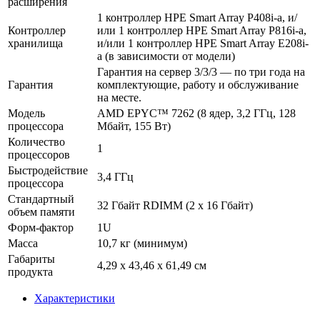
расширения
1 контроллер HPE Smart Array P408i-a, и/
Контроллер
или 1 контроллер HPE Smart Array P816i-a,
хранилища
и/или 1 контроллер HPE Smart Array E208i-
a (в зависимости от модели)
Гарантия на сервер 3/3/3 — по три года на
Гарантия
комплектующие, работу и обслуживание
на месте.
Модель
AMD EPYC™ 7262 (8 ядер, 3,2 ГГц, 128
процессора
Мбайт, 155 Вт)
Количество
1
процессоров
Быстродействие
3,4 ГГц
процессора
Стандартный
32 Гбайт RDIMM (2 x 16 Гбайт)
объем памяти
Форм-фактор
1U
Масса
10,7 кг (минимум)
Габариты
4,29 x 43,46 x 61,49 см
продукта
Характеристики