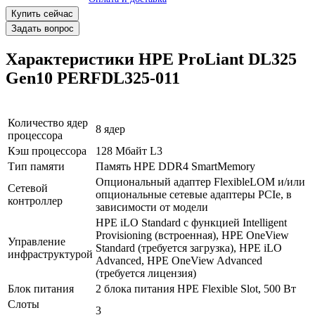
Купить сейчас
Задать вопрос
Характеристики HPE ProLiant DL325
Gen10 PERFDL325-011
Количество ядер
8 ядер
процессора
Кэш процессора
128 Мбайт L3
В корзину
Тип памяти
Память HPE DDR4 SmartMemory
Оплата и доставка
Опциональный адаптер FlexibleLOM и/или
Сетевой
опциональные сетевые адаптеры PCIe, в
контроллер
зависимости от модели
HPE iLO Standard с функцией Intelligent
Provisioning (встроенная), HPE OneView
Управление
Standard (требуется загрузка), HPE iLO
инфраструктурой
Advanced, HPE OneView Advanced
(требуется лицензия)
Блок питания
2 блока питания HPE Flexible Slot, 500 Вт
Слоты
3