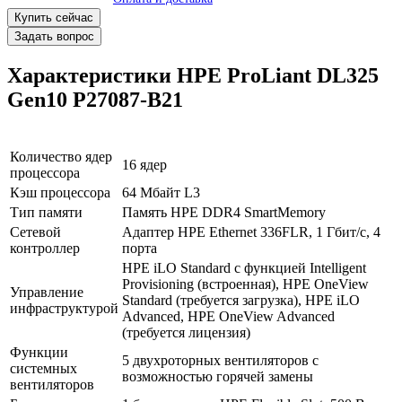
Купить сейчас
Задать вопрос
Характеристики HPE ProLiant DL325
Gen10 P27087-B21
Количество ядер
16 ядер
процессора
Кэш процессора
64 Мбайт L3
В корзину
Тип памяти
Память HPE DDR4 SmartMemory
Оплата и доставка
Сетевой
Адаптер HPE Ethernet 336FLR, 1 Гбит/с, 4
контроллер
порта
HPE iLO Standard с функцией Intelligent
Provisioning (встроенная), HPE OneView
Управление
Standard (требуется загрузка), HPE iLO
инфраструктурой
Advanced, HPE OneView Advanced
(требуется лицензия)
Функции
5 двухроторных вентиляторов с
системных
возможностью горячей замены
вентиляторов