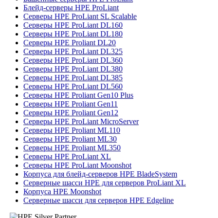
Блейд-серверы HPE ProLiant
Серверы HPE ProLiant SL Scalable
Серверы HPE ProLiant DL160
Серверы HPE ProLiant DL180
Серверы HPE Proliant DL20
Серверы HPE ProLiant DL325
Серверы HPE ProLiant DL360
Серверы HPE ProLiant DL380
Серверы HPE ProLiant DL385
Серверы HPE ProLiant DL560
Серверы HPE Proliant Gen10 Plus
Серверы HPE Proliant Gen11
Серверы HPE Proliant Gen12
Серверы HPE ProLiant MicroServer
Серверы HPE Proliant ML110
Серверы HPE Proliant ML30
Серверы HPE Proliant ML350
Серверы HPE ProLiant XL
Серверы HPE ProLiant Moonshot
Корпуса для блейд-серверов HPE BladeSystem
Серверные шасси HPE для серверов ProLiant XL
Корпуса HPE Moonshot
Серверные шасси для серверов HPE Edgeline