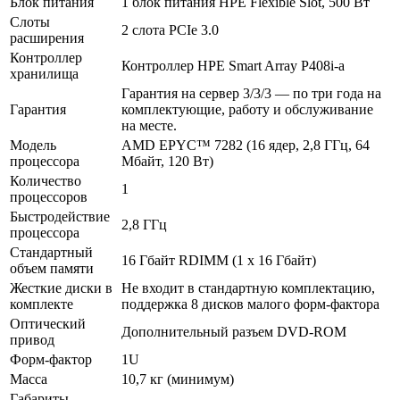
Блок питания
1 блок питания HPE Flexible Slot, 500 Вт
Слоты
2 слота PCIe 3.0
расширения
Контроллер
Контроллер HPE Smart Array P408i-a
хранилища
Гарантия на сервер 3/3/3 — по три года на
Гарантия
комплектующие, работу и обслуживание
на месте.
Модель
AMD EPYC™ 7282 (16 ядер, 2,8 ГГц, 64
процессора
Мбайт, 120 Вт)
Количество
1
процессоров
Быстродействие
2,8 ГГц
процессора
Стандартный
16 Гбайт RDIMM (1 x 16 Гбайт)
объем памяти
Жесткие диски в
Не входит в стандартную комплектацию,
комплекте
поддержка 8 дисков малого форм-фактора
Оптический
Дополнительный разъем DVD-ROM
привод
Форм-фактор
1U
Масса
10,7 кг (минимум)
Габариты