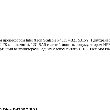
м процессором Intel Xeon Scalable P43357-B21 5315Y, 1 двухра
в/2 ГБ кэш-памяти), 12G SAS и литий-ионным аккумулятором HPE S
артными вентиляторами, одним блоком питания HPE Flex Slot Pl
 Plus P43357-B21