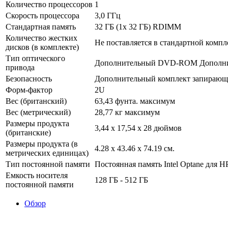
Количество процессоров
1
Скорость процессора
3,0 ГГц
Стандартная память
32 ГБ (1x 32 ГБ) RDIMM
Количество жестких
Не поставляется в стандартной компл
дисков (в комплекте)
Тип оптического
Дополнительный DVD-ROM Дополните
привода
Безопасность
Дополнительный комплект запирающе
Форм-фактор
2U
Вес (британский)
63,43 фунта. максимум
Вес (метрический)
28,77 кг максимум
Размеры продукта
3,44 х 17,54 х 28 дюймов
(британские)
Размеры продукта (в
4.28 x 43.46 x 74.19 см.
метрических единицах)
Тип постоянной памяти
Постоянная память Intel Optane для H
Емкость носителя
128 ГБ - 512 ГБ
постоянной памяти
Обзор