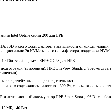
мять Intel Optane серии 200 для HPE
TA/SSD малого форм-фактора, в зависимости от конфигурации, 
, опционально 20 NVMe малого форм-фактора, поддержка NVMe 
 10 Гбит/с с 2 портами SFP+ OCP3 для HPE
 подготовкой (встроенная), HPE OneView Standard (требуется за
 лицензии)
стью «горячей» замены, производительность
um с низким содержанием галогенов, 800 Вт, с возможностью горя
SR и литий-ионный аккумулятор HPE Smart Storage 96 Вт с кабел
, 12 МБ, 140 Вт)