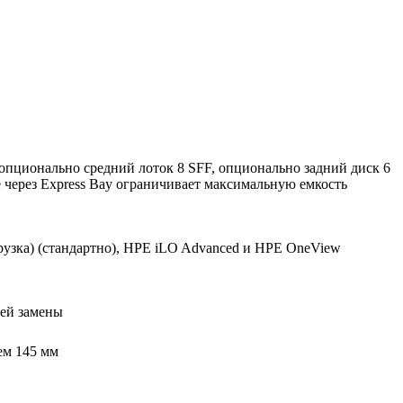
опционально средний лоток 8 SFF, опционально задний диск 6
через Express Bay ограничивает максимальную емкость
грузка) (стандартно), HPE iLO Advanced и HPE OneView
чей замены
ем 145 мм