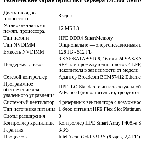
Доступно ядро
8 ядер
процессора
Установленная кэш-
12 МБ L3
память процессора.
Тип памяти
HPE DDR4 SmartMemory
В корзину
Тип NVDIMM
Опционально — энергонезависимая па
Оплата и доставка
Емкость NVDIMM
128 ГБ - 512 ГБ
8 SAS/SATA/SSD 8, 16 или 24 SAS/SA
Поддержка дисков
SFF или промежуточный лоток 4 LFF
накопителя в зависимости от модели.
Сетевой контроллер
Адаптер Broadcom BCM57412 Ethernet
Программное
HPE iLO Standard с интеллектуальной
обеспечение для
Advanced (дополнительно, требуются
удаленного управления
Системный вентилятор
4 резервных вентилятора с возможно
Тип источника питания
1 блок питания HPE Flex Slot Platin
Слоты расширения
8
Контроллер хранилища
Контроллер HPE Smart Array P408i-a 
Гарантия
3/3/3
Процессор
Intel Xeon Gold 5313Y (8 ядер, 2,4 ГГц