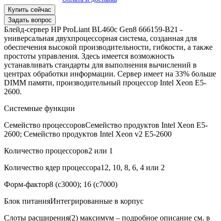
Купить сейчас
Задать вопрос
Блейд-сервер HP ProLiant BL460c Gen8 666159-B21 -
универсальная двухпроцессорная система, созданная для
обеспечения высокой производительности, гибкости, а также
простоты управления. Здесь имеется возможность
устанавливать стандарты для выполнения вычислений в
центрах обработки информации. Сервер имеет на 33% больше
DIMM памяти, производительный процессор Intel Xeon E5-
2600.
Системные функции
Семейство процессоров
Семейство продуктов Intel Xeon E5-
2600; Семейство продуктов Intel Xeon v2 E5-2600
В корзину
Оплата и доставка
Количество процессоров
2 или 1
Количество ядер процессора
12, 10, 8, 6, 4 или 2
Форм-фактор
8 (c3000); 16 (c7000)
Блок питания
Интегрированные в корпус
Слоты расширения
(2) максимум – подробное описание см. в