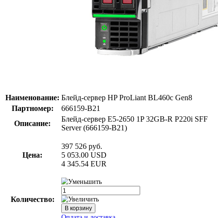
Наименование:
Блейд-сервер HP ProLiant BL460c Gen8
Партномер:
666159-B21
Блейд-сервер E5-2650 1P 32GB-R P220i SFF
Описание:
Server (666159-B21)
397 526
руб.
Цена:
5 053.00
USD
4 345.54
EUR
Количество: