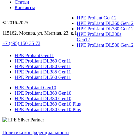
Статьи
Контакты
HPE Proliant Gen12
© 2016-2025
HPE ProLiant DL360 Gen12
HPE ProLiant DL380 Gen12
115162
,
Москва
, ул.
Мытная, 23
, к.1
HPE ProLiant DL380a
Gen12
+7 (495) 150-35-73
HPE ProLiant DL580 Gen12
HPE Proliant Gen11
HPE ProLiant DL360 Gen11
HPE ProLiant DL380 Gen11
HPE ProLiant DL385 Gen11
HPE ProLiant DL560 Gen11
HPE ProLiant Gen10
HPE ProLiant DL360 Gen10
HPE ProLiant DL380 Gen10
HPE ProLiant DL360 Gen10 Plus
HPE ProLiant DL380 Gen10 Plus
Политика конфиденциальности